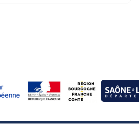
s légales
―
Réalisation
―
INTRANET