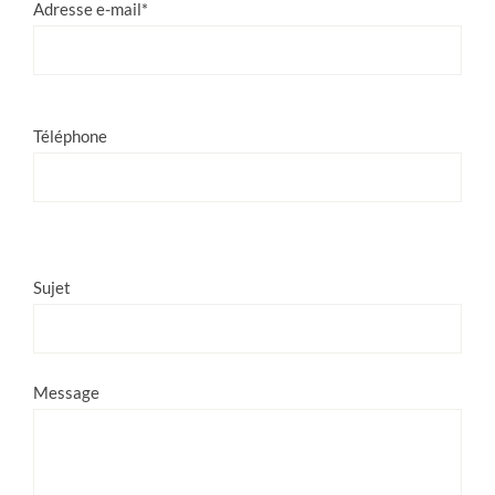
Adresse e-mail*
Téléphone
Veuillez
Sujet
laisser
ce
champ
Message
vide.