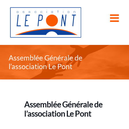
Passer
au
contenu
Assemblée Générale de
l’association Le Pont
Assemblée Générale de
l’association Le Pont