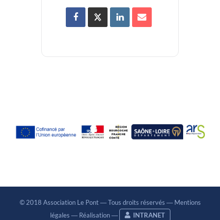
© 2018 Association Le Pont ― Tous droits réservés ―
Mentions
légales
―
Réalisation
―
INTRANET