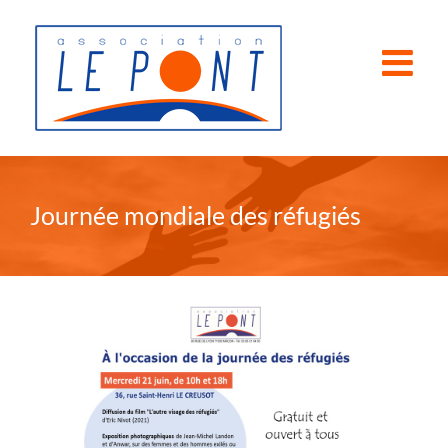
Passer
au
contenu
Journée mondiale des réfugiés