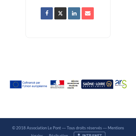
© 2018 Association Le Pont ― Tous droits réservés ―
Mentions
légales
―
Réalisation
―
INTRANET