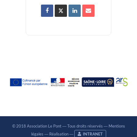
© 2018 Association Le Pont ― Tous droits réservés ―
Mentions
légales
―
Réalisation
―
INTRANET