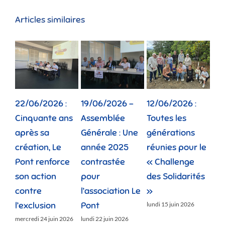
Articles similaires
22/06/2026 :
19/06/2026 –
12/06/2026 :
02/
Cinquante ans
Assemblée
Toutes les
Dep
après sa
Générale : Une
générations
la 
création, Le
année 2025
réunies pour le
fam
Pont renforce
contrastée
« Challenge
vie
son action
pour
des Solidarités
dou
contre
l’association Le
»
jeudi
l’exclusion
Pont
lundi 15 juin 2026
mercredi 24 juin 2026
lundi 22 juin 2026