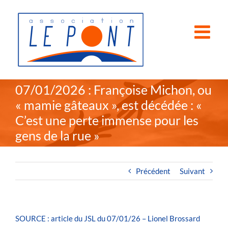
Passer
au
contenu
07/01/2026 : Françoise Michon, ou
« mamie gâteaux », est décédée : «
C’est une perte immense pour les
gens de la rue »
Précédent
Suivant
SOURCE : article du JSL du 07/01/26 – Lionel Brossard