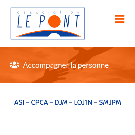
Passer
au
contenu
Accompagner la personne
ASI
–
CPCA
–
DJM
–
LOJ’IN
–
SMJPM