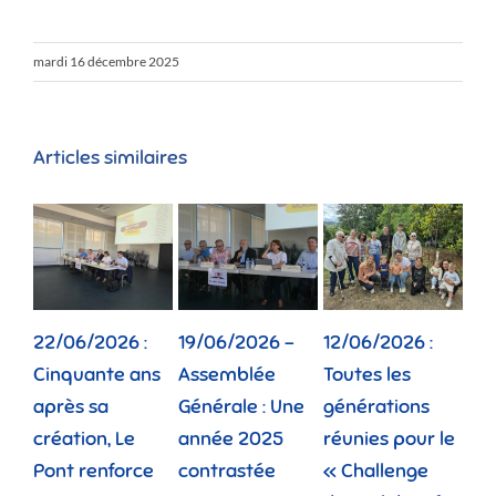
mardi 16 décembre 2025
Articles similaires
22/06/2026 :
19/06/2026 –
12/06/2026 :
02
Cinquante ans
Assemblée
Toutes les
Dep
après sa
Générale : Une
générations
la 
création, Le
année 2025
réunies pour le
fam
Pont renforce
contrastée
« Challenge
vie