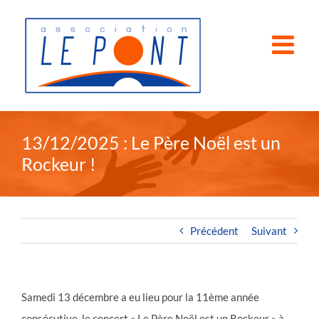
Passer
au
contenu
13/12/2025 : Le Père Noël est un
Rockeur !
Précédent
Suivant
Samedi 13 décembre a eu lieu pour la 11ème année
consécutive, le concert « Le Père Noël est un Rockeur » à