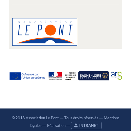
© 2018 Association Le Pont ― Tous droits réservés ―
Mentions
légales
―
Réalisation
―
INTRANET