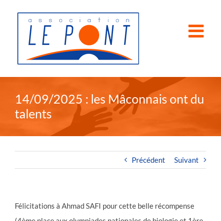
Passer
au
contenu
14/09/2025 : les Mâconnais ont du
talents
Précédent
Suivant
Félicitations à Ahmad SAFI pour cette belle récompense
(4ème place aux olympiades nationales de biologie et 1ère