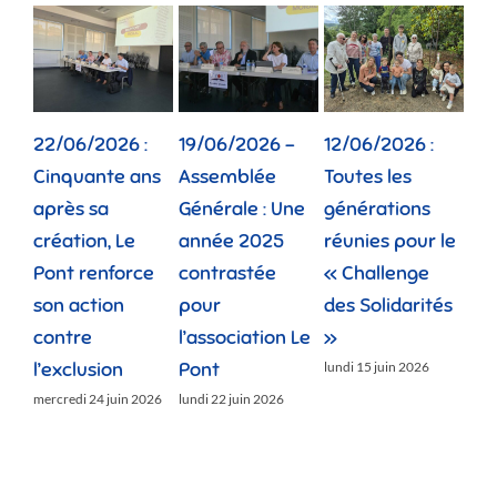
026 :
19/06/2026 –
12/06/2026 :
02/06/2026 :
nte ans
Assemblée
Toutes les
Depuis dix ans,
a
Générale : Une
générations
la pension de
, Le
année 2025
réunies pour le
famille rend d
nforce
contrastée
« Challenge
vies plus
ion
pour
des Solidarités
douces
l’association Le
»
jeudi 11 juin 2026
ion
Pont
lundi 15 juin 2026
 juin 2026
lundi 22 juin 2026