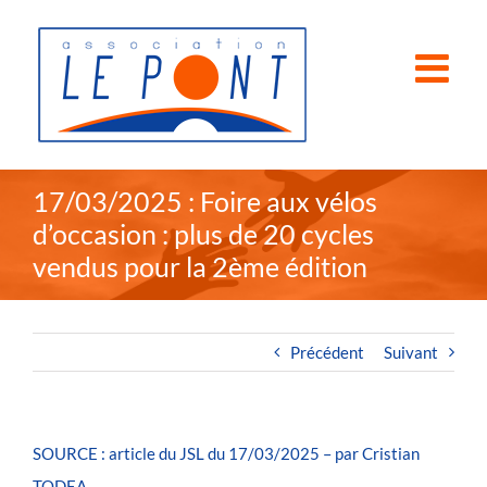
Passer
au
contenu
17/03/2025 : Foire aux vélos
d’occasion : plus de 20 cycles
vendus pour la 2ème édition
Précédent
Suivant
SOURCE : article du JSL du 17/03/2025 – par Cristian
TODEA