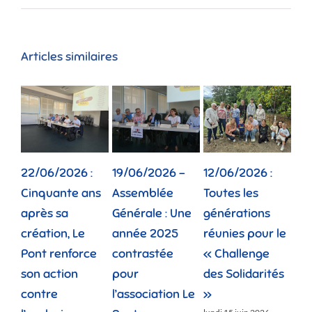
Articles similaires
22/06/2026 :
19/06/2026 –
12/06/2026 :
02
Cinquante ans
Assemblée
Toutes les
Dep
après sa
Générale : Une
générations
la 
création, Le
année 2025
réunies pour le
fam
Pont renforce
contrastée
« Challenge
vie
son action
pour
des Solidarités
do
contre
l’association Le
»
jeud