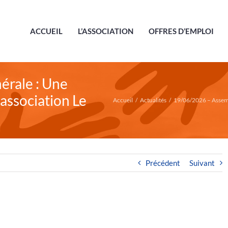
ACCUEIL
L’ASSOCIATION
OFFRES D’EMPLOI
rale : Une
association Le
Accueil
/
Actualités
/
19/06/2026 – Assemb
Précédent
Suivant