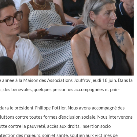
année à la Maison des Associations Jouffroy jeudi 18 juin. Dans la
és, des bénévoles, quelques personnes accompagnées et pair-
clara le président Philippe Pottier. Nous avons accompagné des
 luttons contre toutes formes d’exclusion sociale. Nous intervenons
utte contre la pauvreté, accès aux droits, insertion socio
tection des majeurs, soin et santé, soutien au x victimes de