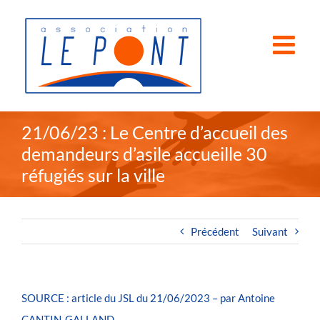
Passer
au
contenu
21/06/23 : Le Centre d’accueil des
demandeurs d’asile accueille 30
réfugiés sur la ville
Précédent
Suivant
SOURCE : article du JSL du 21/06/2023 – par Antoine
CANTIN-GALLAND