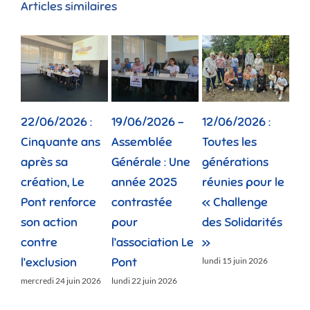
Articles similaires
22/06/2026 :
19/06/2026 –
12/06/2026 :
02
Cinquante ans
Assemblée
Toutes les
Dep
après sa
Générale : Une
générations
la 
création, Le
année 2025
réunies pour le
fam
Pont renforce
contrastée
« Challenge
vie
son action
pour
des Solidarités
do
contre
l’association Le
»
jeud
l’exclusion
Pont
lundi 15 juin 2026
mercredi 24 juin 2026
lundi 22 juin 2026