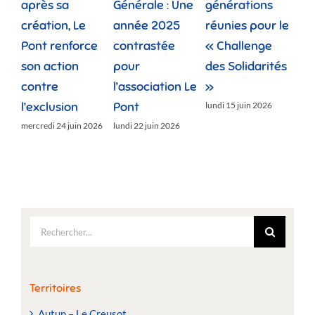
après sa
Générale : Une
générations
la 
création, Le
année 2025
réunies pour le
fam
Pont renforce
contrastée
« Challenge
vie
son action
pour
des Solidarités
do
contre
l’association Le
»
jeud
l’exclusion
Pont
lundi 15 juin 2026
mercredi 24 juin 2026
lundi 22 juin 2026
Rechercher:
Territoires
Autun – Le Creusot