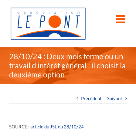
Passer
au
contenu
28/10/24 : Deux mois ferme ou un
travail d’intérêt général : il choisit la
deuxième option
Précédent
Suivant
SOURCE :
article du JSL du 28/10/24