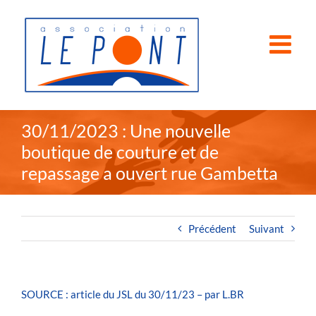
Passer
au
contenu
30/11/2023 : Une nouvelle
boutique de couture et de
repassage a ouvert rue Gambetta
Précédent
Suivant
SOURCE : article du JSL du 30/11/23 – par L.BR