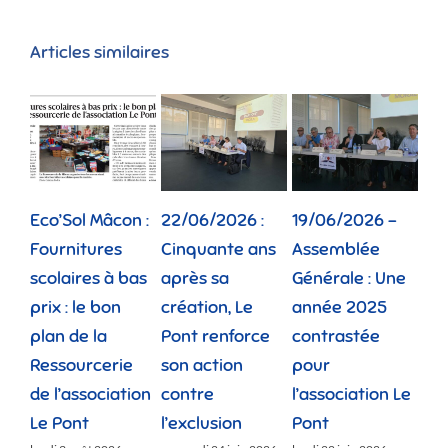
Articles similaires
Eco’Sol Mâcon :
22/06/2026 :
19/06/2026 –
12/
Fournitures
Cinquante ans
Assemblée
Tou
scolaires à bas
après sa
Générale : Une
gé
prix : le bon
création, Le
année 2025
réu
plan de la
Pont renforce
contrastée
« 
Ressourcerie
son action
pour
des
de l’association
contre
l’association Le
»
Le Pont
l’exclusion
Pont
lund