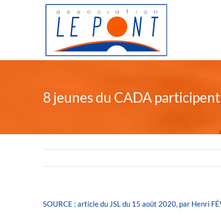
Passer
au
contenu
8 jeunes du CADA participent 
SOURCE : article du JSL du 15 août 2020, par Henri 