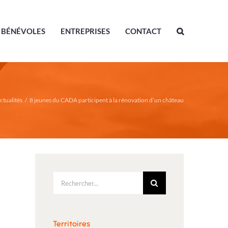
BÉNÉVOLES
ENTREPRISES
CONTACT
ctualités
/
8 jeunes du CADA participent à la rénovation d’un château
Rechercher:
Territoires