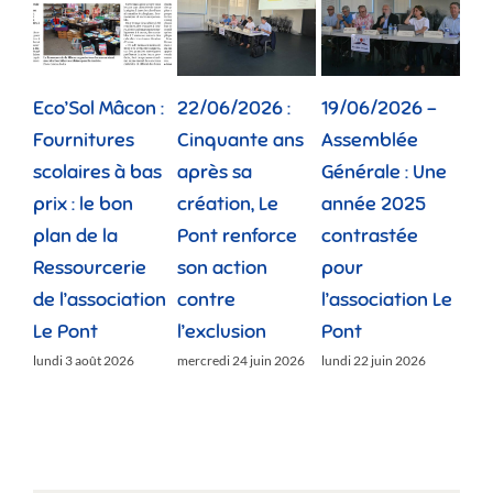
Eco’Sol Mâcon :
22/06/2026 :
19/06/2026 –
12/
Fournitures
Cinquante ans
Assemblée
Tou
scolaires à bas
après sa
Générale : Une
gé
prix : le bon
création, Le
année 2025
réu
plan de la
Pont renforce
contrastée
« 
Ressourcerie
son action
pour
des
de l’association
contre
l’association Le
»
Le Pont
l’exclusion
Pont
lund
lundi 3 août 2026
mercredi 24 juin 2026
lundi 22 juin 2026