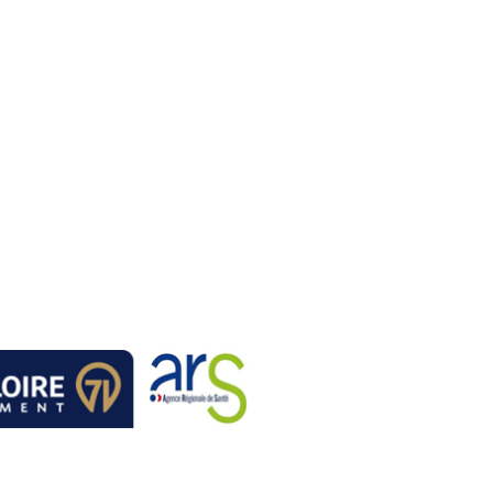
 les
02/06/2026 : Depuis dix ans, la
s pour le «
pension de famille rend des vies
arités »
plus douces
jeudi 11 juin 2026