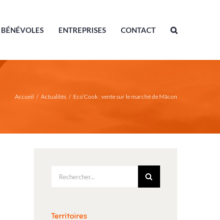
BÉNÉVOLES
ENTREPRISES
CONTACT
Accueil
/
Actualités
/
Eco’Cook : vente sur le marché de Mâcon
Rechercher:
Territoires