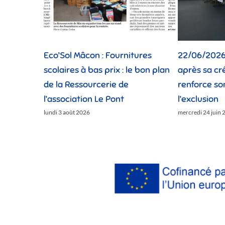
 Mâcon : Fournitures
22/06/2026 : Cinquante ans
es à bas prix : le bon plan
après sa création, Le Pont
essourcerie de
renforce son action contre
iation Le Pont
l’exclusion
ût 2026
mercredi 24 juin 2026