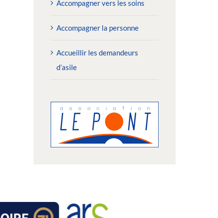
Accompagner vers les soins
Accompagner la personne
Accueillir les demandeurs
d’asile
2/06/2026 : Toutes les
02/06/2026 : Depuis dix 
générations réunies pour le «
pension de famille rend 
hallenge des Solidarités »
plus douces
undi 15 juin 2026
jeudi 11 juin 2026