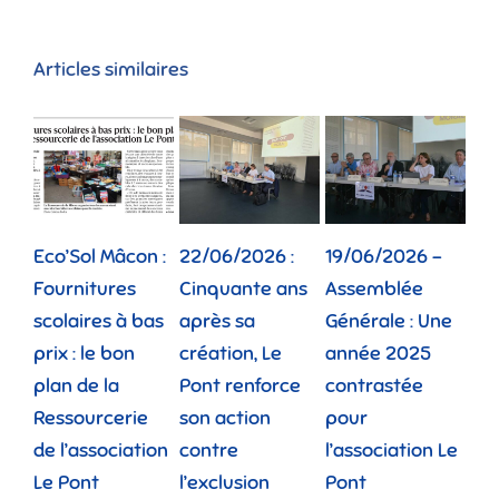
Articles similaires
Eco’Sol Mâcon :
22/06/2026 :
19/06/2026 –
12/
Fournitures
Cinquante ans
Assemblée
Tou
scolaires à bas
après sa
Générale : Une
gé
prix : le bon
création, Le
année 2025
réu
plan de la
Pont renforce
contrastée
« 
Ressourcerie
son action
pour
des
de l’association
contre
l’association Le
»
Le Pont
l’exclusion
Pont
lund