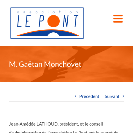
Passer
au
contenu
M. Gaëtan Monchovet
Précédent
Suivant
Jean-Amédée LATHOUD, président, et le conseil
d’administration de l’association Le Pont ont le regret de