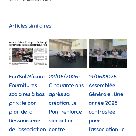
Articles similaires
Eco’Sol Mâcon :
22/06/2026 :
19/06/2026 –
12/
Fournitures
Cinquante ans
Assemblée
Tou
scolaires à bas
après sa
Générale : Une
gé
prix : le bon
création, Le
année 2025
réu
plan de la
Pont renforce
contrastée
« 
Ressourcerie
son action
pour
des
de l’association
contre
l’association Le
»