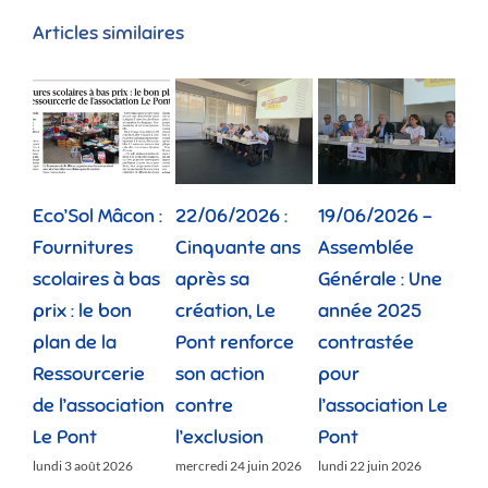
Articles similaires
Eco’Sol Mâcon :
22/06/2026 :
19/06/2026 –
12/
Fournitures
Cinquante ans
Assemblée
Tou
scolaires à bas
après sa
Générale : Une
gé
prix : le bon
création, Le
année 2025
réu
plan de la
Pont renforce
contrastée
« 
Ressourcerie
son action
pour
des
de l’association
contre
l’association Le
»
Le Pont
l’exclusion
Pont
lund
lundi 3 août 2026
mercredi 24 juin 2026
lundi 22 juin 2026