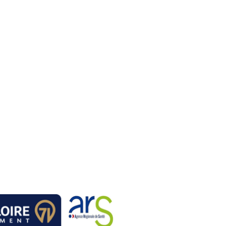
outes les
02/06/2026 : Depuis dix ans, la
unies pour le «
pension de famille rend des vies
Solidarités »
plus douces
jeudi 11 juin 2026