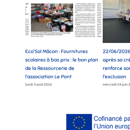
o’Sol Mâcon : Fournitures
22/06/2026 : Cinquante 
olaires à bas prix : le bon plan
après sa création, Le Pon
 la Ressourcerie de
renforce son action cont
association Le Pont
l’exclusion
di 3 août 2026
mercredi 24 juin 2026