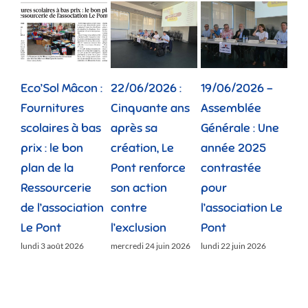
Eco’Sol Mâcon :
22/06/2026 :
19/06/2026 –
12/
Fournitures
Cinquante ans
Assemblée
Tou
scolaires à bas
après sa
Générale : Une
gé
prix : le bon
création, Le
année 2025
réu
plan de la
Pont renforce
contrastée
« 
Ressourcerie
son action
pour
des
de l’association
contre
l’association Le
»
Le Pont
l’exclusion
Pont
lund
lundi 3 août 2026
mercredi 24 juin 2026
lundi 22 juin 2026