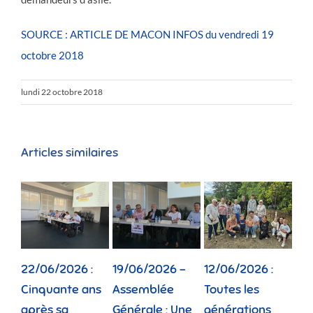
SOURCE : ARTICLE DE MACON INFOS du vendredi 19
octobre 2018
lundi 22 octobre 2018
Articles similaires
06/2026 :
19/06/2026 –
12/06/2026 :
02/06/2026
quante ans
Assemblée
Toutes les
Depuis dix 
ès sa
Générale : Une
générations
la pension