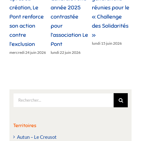
tion, Le
année 2025
réunies pour le
famille ren
t renforce
contrastée
« Challenge
vies plus
action
pour
des Solidarités
douces
tre
l’association Le
»
jeudi 11 juin 20
clusion
Pont
lundi 15 juin 2026
edi 24 juin 2026
lundi 22 juin 2026
Rechercher:
Territoires
Autun – Le Creusot