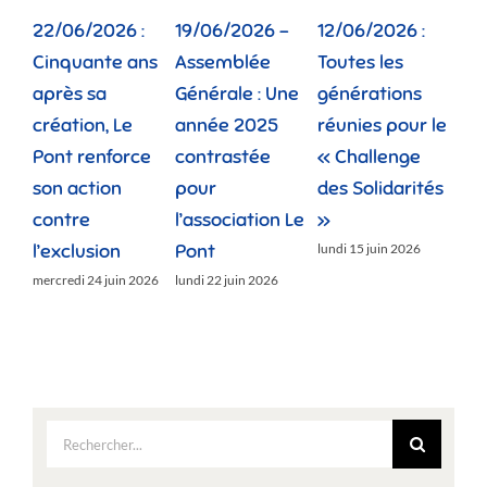
22/06/2026 :
19/06/2026 –
12/06/2026 :
02
Cinquante ans
Assemblée
Toutes les
Dep
après sa
Générale : Une
générations
la 
création, Le
année 2025
réunies pour le
fam
Pont renforce
contrastée
« Challenge
vie
son action
pour
des Solidarités
do
contre
l’association Le
»
jeud
l’exclusion
Pont
lundi 15 juin 2026
mercredi 24 juin 2026
lundi 22 juin 2026
Rechercher: