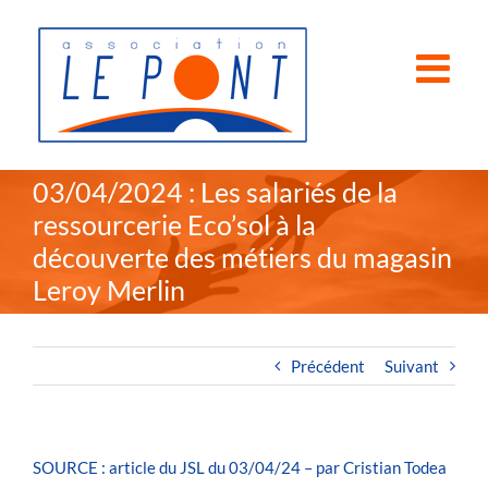
Passer
au
contenu
03/04/2024 : Les salariés de la
ressourcerie Eco’sol à la
découverte des métiers du magasin
Leroy Merlin
Précédent
Suivant
SOURCE : article du JSL du 03/04/24 – par Cristian Todea