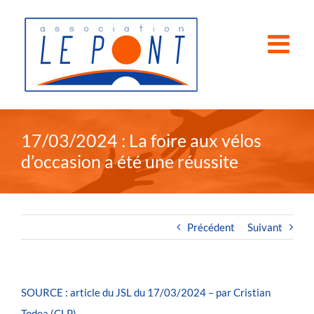
Passer
au
contenu
17/03/2024 : La foire aux vélos
d’occasion a été une réussite
Précédent
Suivant
SOURCE : article du JSL du 17/03/2024 – par Cristian
Todea (CLP)