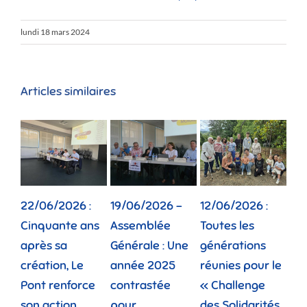
lundi 18 mars 2024
Articles similaires
22/06/2026 :
19/06/2026 –
12/06/2026 :
02
Cinquante ans
Assemblée
Toutes les
Dep
après sa
Générale : Une
générations
la 
création, Le
année 2025
réunies pour le
fam
Pont renforce
contrastée
« Challenge
vie
son action
pour
des Solidarités
do