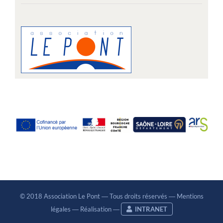
© 2018 Association Le Pont ― Tous droits réservés ―
Mentions
légales
―
Réalisation
―
INTRANET