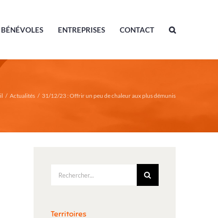
BÉNÉVOLES
ENTREPRISES
CONTACT
il
/
Actualités
/
31/12/23 : Offrir un peu de chaleur aux plus démunis
Rechercher:
Territoires