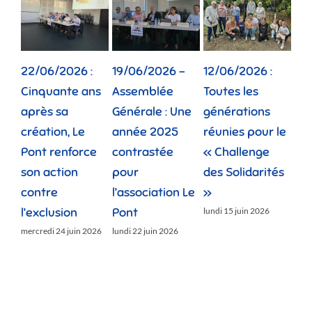
22/06/2026 :
19/06/2026 –
12/06/2026 :
02
Cinquante ans
Assemblée
Toutes les
Dep
après sa
Générale : Une
générations
la 
création, Le
année 2025
réunies pour le
fam
Pont renforce
contrastée
« Challenge
vie
son action
pour
des Solidarités
do
contre
l’association Le
»
jeud
l’exclusion
Pont
lundi 15 juin 2026
mercredi 24 juin 2026
lundi 22 juin 2026