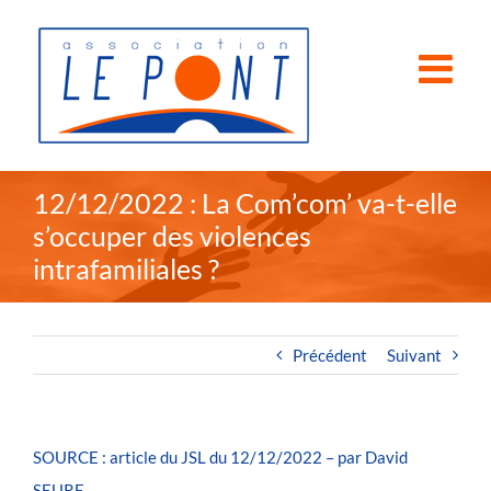
Passer
au
contenu
12/12/2022 : La Com’com’ va-t-elle
s’occuper des violences
intrafamiliales ?
Précédent
Suivant
SOURCE : article du JSL du 12/12/2022 – par David
SEURE