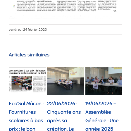
vendredi 24 février 2023
Articles similaires
Eco’Sol Mâcon :
22/06/2026 :
19/06/2026 –
12/
Fournitures
Cinquante ans
Assemblée
Tou
scolaires à bas
après sa
Générale : Une
gé
prix : le bon
création, Le
année 2025
réu