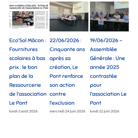
Eco’Sol Mâcon :
22/06/2026 :
19/06/2026 –
12/
Fournitures
Cinquante ans
Assemblée
Tou
scolaires à bas
après sa
Générale : Une
gé
prix : le bon
création, Le
année 2025
réu
plan de la
Pont renforce
contrastée
« 
Ressourcerie
son action
pour
des
de l’association
contre
l’association Le
»
Le Pont
l’exclusion
Pont
lund
lundi 3 août 2026
mercredi 24 juin 2026
lundi 22 juin 2026