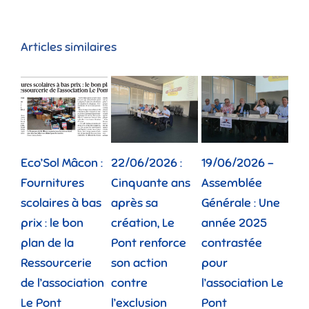
Articles similaires
Eco’Sol Mâcon :
22/06/2026 :
19/06/2026 –
12/
Fournitures
Cinquante ans
Assemblée
Tou
scolaires à bas
après sa
Générale : Une
gé
prix : le bon
création, Le
année 2025
réu
plan de la
Pont renforce
contrastée
« 
Ressourcerie
son action
pour
des
de l’association
contre
l’association Le
»
Le Pont
l’exclusion
Pont
lund