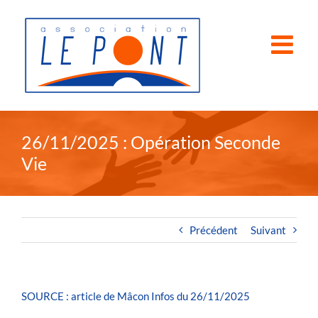
Passer
au
contenu
26/11/2025 : Opération Seconde
Vie
Précédent
Suivant
SOURCE : article de Mâcon Infos du 26/11/2025