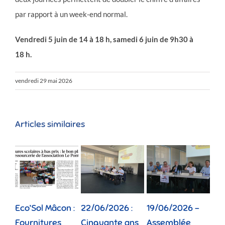
par rapport à un week-end normal.
Vendredi 5 juin de 14 à 18 h, samedi 6 juin de 9h30 à
18 h.
vendredi 29 mai 2026
Articles similaires
Eco’Sol Mâcon :
22/06/2026 :
19/06/2026 –
12/
Fournitures
Cinquante ans
Assemblée
Tou