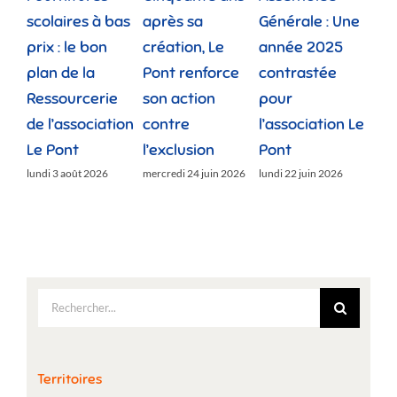
scolaires à bas
après sa
Générale : Une
gé
prix : le bon
création, Le
année 2025
réu
plan de la
Pont renforce
contrastée
« 
Ressourcerie
son action
pour
des
de l’association
contre
l’association Le
»
Le Pont
l’exclusion
Pont
lund
lundi 3 août 2026
mercredi 24 juin 2026
lundi 22 juin 2026
Rechercher:
Territoires