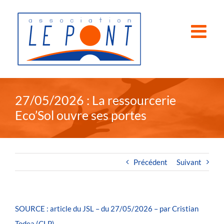
Passer
au
contenu
27/05/2026 : La ressourcerie
Eco’Sol ouvre ses portes
Précédent
Suivant
SOURCE : article du JSL – du 27/05/2026 – par
Cristian
Todea (CLP)