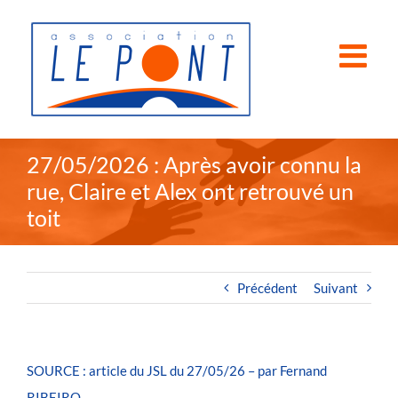
Passer
au
contenu
27/05/2026 : Après avoir connu la
rue, Claire et Alex ont retrouvé un
toit
Précédent
Suivant
SOURCE : article du JSL du 27/05/26 – par Fernand
RIBEIRO