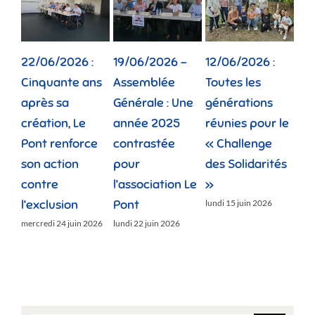
22/06/2026 :
19/06/2026 –
12/06/2026 :
02
Cinquante ans
Assemblée
Toutes les
Dep
après sa
Générale : Une
générations
la 
création, Le
année 2025
réunies pour le
fam
Pont renforce
contrastée
« Challenge
vie
son action
pour
des Solidarités
do
contre
l’association Le
»
jeud
l’exclusion
Pont
lundi 15 juin 2026
mercredi 24 juin 2026
lundi 22 juin 2026