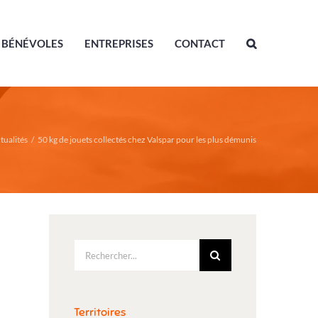
BÉNÉVOLES
ENTREPRISES
CONTACT
tualités
/
50 kg de jouets collectés chez Valspar pour les plus démunis
Rechercher:
Territoires