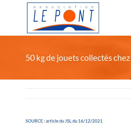
Passer
au
contenu
50 kg de jouets collectés chez
SOURCE : article du JSL du 16/12/2021