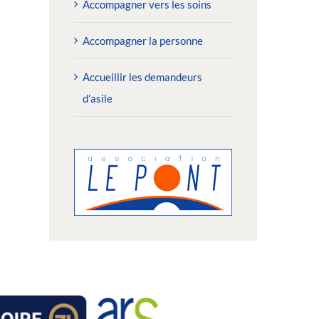
Accompagner vers les soins
Accompagner la personne
Accueillir les demandeurs
d’asile
2/06/2026 : Toutes les
02/06/2026 : Depuis dix 
générations réunies pour le «
pension de famille rend 
hallenge des Solidarités »
plus douces
undi 15 juin 2026
jeudi 11 juin 2026