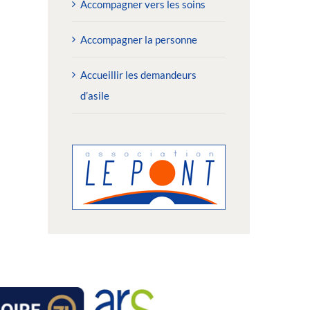
Accompagner vers les soins
Accompagner la personne
Accueillir les demandeurs
d’asile
2/06/2026 : Toutes les
02/06/2026 : Depuis dix 
générations réunies pour le «
pension de famille rend 
hallenge des Solidarités »
plus douces
undi 15 juin 2026
jeudi 11 juin 2026