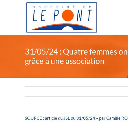
Passer
au
contenu
31/05/24 : Quatre femmes ont 
grâce à une association
SOURCE : article du JSL du 31/05/24 – par Camille R