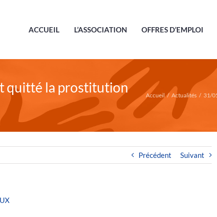
ACCUEIL
L’ASSOCIATION
OFFRES D’EMPLOI
quitté la prostitution
Accueil
/
Actualités
/
31/05
Précédent
Suivant
OUX