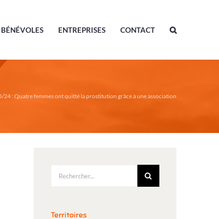
BÉNÉVOLES
ENTREPRISES
CONTACT
/24 : Quatre femmes ont quitté la prostitution grâce à une association
Rechercher:
Territoires