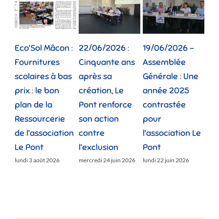
Eco’Sol Mâcon :
22/06/2026 :
19/06/2026 –
12/
Fournitures
Cinquante ans
Assemblée
Tou
scolaires à bas
après sa
Générale : Une
gé
prix : le bon
création, Le
année 2025
réu
plan de la
Pont renforce
contrastée
« 
Ressourcerie
son action
pour
des
de l’association
contre
l’association Le
»
Le Pont
l’exclusion
Pont
lund
lundi 3 août 2026
mercredi 24 juin 2026
lundi 22 juin 2026