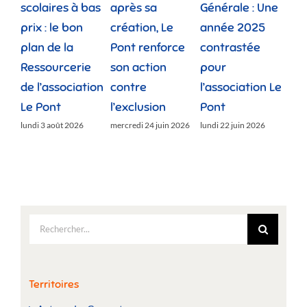
scolaires à bas
après sa
Générale : Une
gé
prix : le bon
création, Le
année 2025
réu
plan de la
Pont renforce
contrastée
« 
Ressourcerie
son action
pour
des
de l’association
contre
l’association Le
»
Le Pont
l’exclusion
Pont
lund
lundi 3 août 2026
mercredi 24 juin 2026
lundi 22 juin 2026
Rechercher:
Territoires