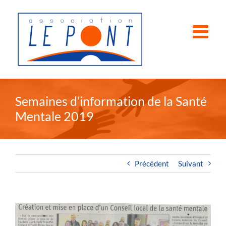
Passer
au
contenu
Semaines d’information de la Santé
Mentale 2019
Précédent
Suivant