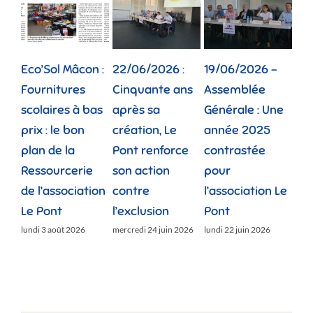
Eco’Sol Mâcon :
22/06/2026 :
19/06/2026 –
12/
Fournitures
Cinquante ans
Assemblée
Tou
scolaires à bas
après sa
Générale : Une
gé
prix : le bon
création, Le
année 2025
réu
plan de la
Pont renforce
contrastée
« 
Ressourcerie
son action
pour
des
de l’association
contre
l’association Le
»
Le Pont
l’exclusion
Pont
lund
lundi 3 août 2026
mercredi 24 juin 2026
lundi 22 juin 2026