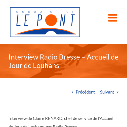
Passer
au
contenu
Interview Radio Bresse – Accueil de
Jour de Louhans
Précédent
Suivant
Interview de Claire RENARD, chef de service de l’Accueil
de Jour de Louhans, par Radio Bresse.