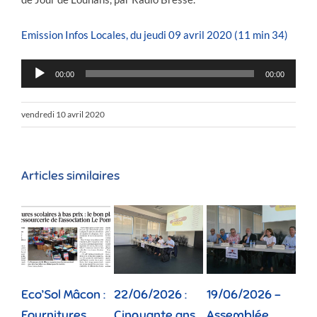
Emission Infos Locales, du jeudi 09 avril 2020 (11 min 34)
Lecteur
00:00
00:00
audio
vendredi 10 avril 2020
Articles similaires
Eco’Sol Mâcon :
22/06/2026 :
19/06/2026 –
12/
Fournitures
Cinquante ans
Assemblée
Tou