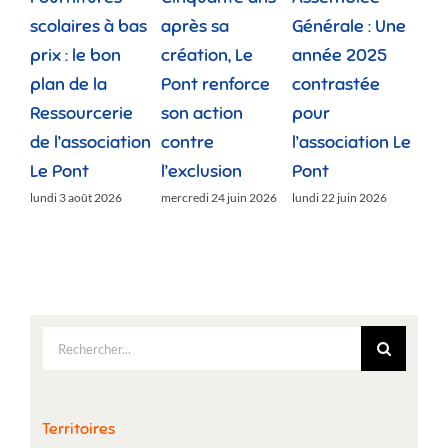
scolaires à bas
après sa
Générale : Une
gé
prix : le bon
création, Le
année 2025
réu
plan de la
Pont renforce
contrastée
« 
Ressourcerie
son action
pour
des
de l’association
contre
l’association Le
»
Le Pont
l’exclusion
Pont
lund
lundi 3 août 2026
mercredi 24 juin 2026
lundi 22 juin 2026
Rechercher:
Territoires