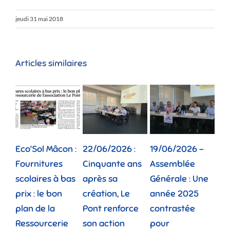
jeudi 31 mai 2018
Articles similaires
Eco’Sol Mâcon :
22/06/2026 :
19/06/2026 –
12/
Fournitures
Cinquante ans
Assemblée
Tou
scolaires à bas
après sa
Générale : Une
gé
prix : le bon
création, Le
année 2025
réu
plan de la
Pont renforce
contrastée
« 
Ressourcerie
son action
pour
des