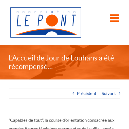
Passer
au
contenu
L’Accueil de Jour de Louhans a été
récompensé…
Précédent
Suivant
“Capables de tout”, la course d’orientation consacrée aux
grandes figures féminines marquantes de la ville, lancée