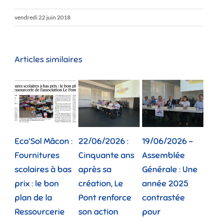
vendredi 22 juin 2018
Articles similaires
Eco’Sol Mâcon :
22/06/2026 :
19/06/2026 –
12/
Fournitures
Cinquante ans
Assemblée
Tou
scolaires à bas
après sa
Générale : Une
gé
prix : le bon
création, Le
année 2025
réu
plan de la
Pont renforce
contrastée
« 
Ressourcerie
son action
pour
des