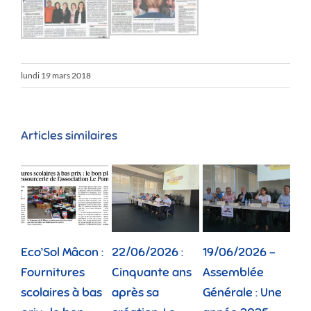
lundi 19 mars 2018
Articles similaires
Eco’Sol Mâcon :
22/06/2026 :
19/06/2026 –
12/
Fournitures
Cinquante ans
Assemblée
Tou
scolaires à bas
après sa
Générale : Une
gé