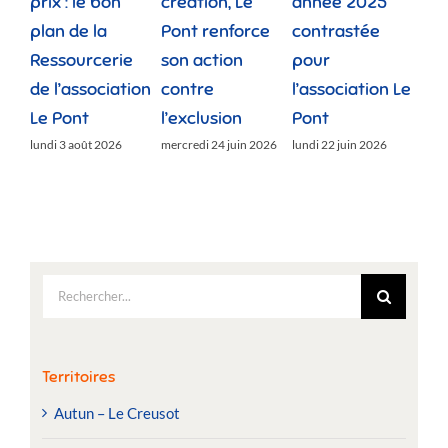
prix : le bon
création, Le
année 2025
réu
plan de la
Pont renforce
contrastée
« 
Ressourcerie
son action
pour
des
de l’association
contre
l’association Le
»
Le Pont
l’exclusion
Pont
lund
lundi 3 août 2026
mercredi 24 juin 2026
lundi 22 juin 2026
Rechercher:
Territoires
Autun – Le Creusot