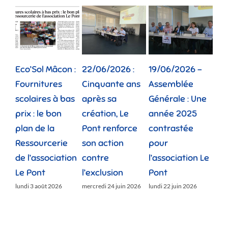
Eco’Sol Mâcon :
22/06/2026 :
19/06/2026 –
12/
Fournitures
Cinquante ans
Assemblée
Tou
scolaires à bas
après sa
Générale : Une
gé
prix : le bon
création, Le
année 2025
réu
plan de la
Pont renforce
contrastée
« 
Ressourcerie
son action
pour
des
de l’association
contre
l’association Le
»
Le Pont
l’exclusion
Pont
lund
lundi 3 août 2026
mercredi 24 juin 2026
lundi 22 juin 2026