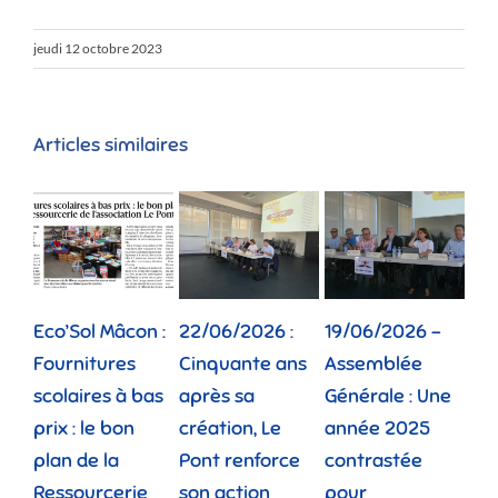
jeudi 12 octobre 2023
Articles similaires
Eco’Sol Mâcon :
22/06/2026 :
19/06/2026 –
12/
Fournitures
Cinquante ans
Assemblée
Tou
scolaires à bas
après sa
Générale : Une
gé
prix : le bon
création, Le
année 2025
réu
plan de la
Pont renforce
contrastée
« 
Ressourcerie
son action
pour
des