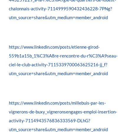
chalonnais-activity-7114999590432436228-7PNg?
utm_source=share&utm_medium=member_android
https://www.linkedin.com/posts/etienne-girod-
559b1a15b_1%C3%A8re-rencontre-du-r%C3%A9seau-
ciel-le-club-activity-7115339700063625216-jj_f?
utm_source=share&utm_medium=member_android
https://www.linkedin.com/posts/millebuis-par-les-
vignerons-de-buxy_vigneronsengages-emploi-insertion-
activity-7114943576836333569-DLhG?
utm_source=share&utm_medium=member_android