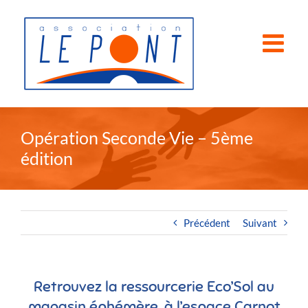
Passer
au
contenu
Opération Seconde Vie – 5ème
édition
Précédent
Suivant
Retrouvez la ressourcerie Eco’Sol au
magasin éphémère, à l’espace Carnot