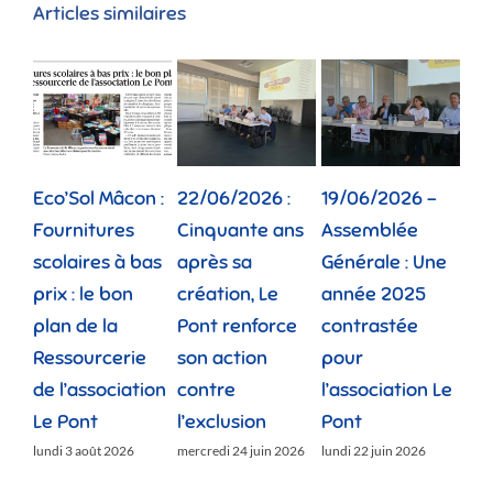
Articles similaires
Eco’Sol Mâcon :
22/06/2026 :
19/06/2026 –
12/
Fournitures
Cinquante ans
Assemblée
Tou
scolaires à bas
après sa
Générale : Une
gé
prix : le bon
création, Le
année 2025
réu
plan de la
Pont renforce
contrastée
« 
Ressourcerie
son action
pour
des
de l’association
contre
l’association Le
»
Le Pont
l’exclusion
Pont
lund
lundi 3 août 2026
mercredi 24 juin 2026
lundi 22 juin 2026