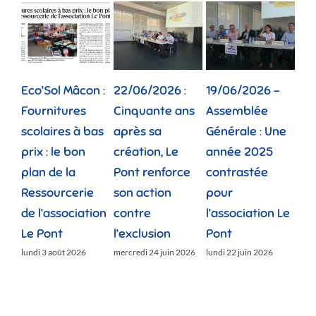
Eco’Sol Mâcon :
22/06/2026 :
19/06/2026 –
12/
Fournitures
Cinquante ans
Assemblée
Tou
scolaires à bas
après sa
Générale : Une
gé
prix : le bon
création, Le
année 2025
réu
plan de la
Pont renforce
contrastée
« 
Ressourcerie
son action
pour
des
de l’association
contre
l’association Le
»
Le Pont
l’exclusion
Pont
lund
lundi 3 août 2026
mercredi 24 juin 2026
lundi 22 juin 2026